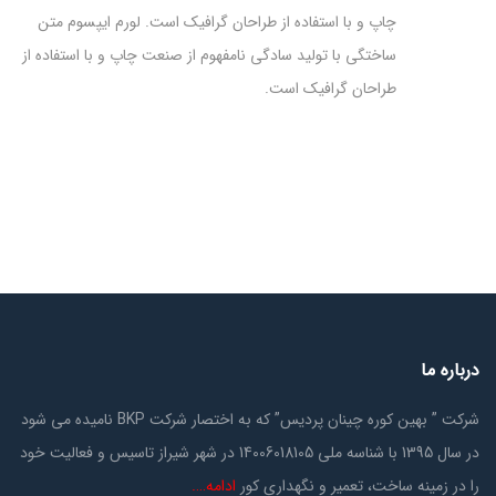
چاپ و با استفاده از طراحان گرافیک است. لورم ایپسوم متن
ساختگی با تولید سادگی نامفهوم از صنعت چاپ و با استفاده از
طراحان گرافیک است.
درباره ما
شرکت ” بهین کوره چینان پردیس” که به اختصار شرکت BKP نامیده می شود
در سال 1395 با شناسه ملی 14006018105 در شهر شیراز تاسیس و فعالیت خود
را در زمینه ساخت، تعمیر و نگهداری کور
ادامه….