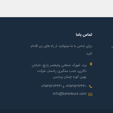
تماس باما
برای تماس با ما میتوانید از راه های زیر اقدام
کنید:
یزد، شهرک صنعتی ولیعصر زارچ، خیابان
ذاکری، جنب سنگبری رخسار، شرکت
بهین کوره چینان پردیس
03535276440 و 03535276441
info@behinkure.com