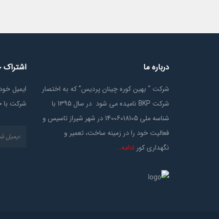
درباره ما
اشتراک خ
شرکت ” بهین کوره چینان پردیس” که به اختصار
ایمیل خود 
شرکت BKP نامیده می شود در سال 1395 با
شرکت با خ
شناسه ملی 14006018105 در شهر شیراز تاسیس و
فعالیت خود را در زمینه ساخت، تعمیر و
نگهداری کور
ادامه….