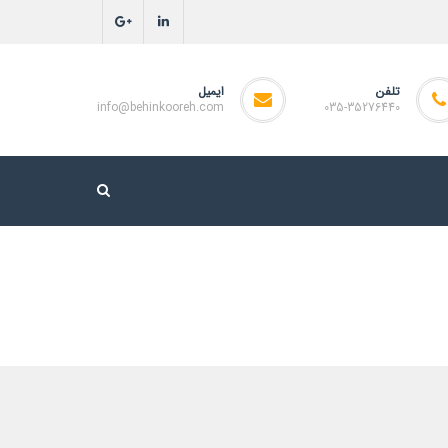
تلفن
ایمیل
info@behinkooreh.com
035-35276440