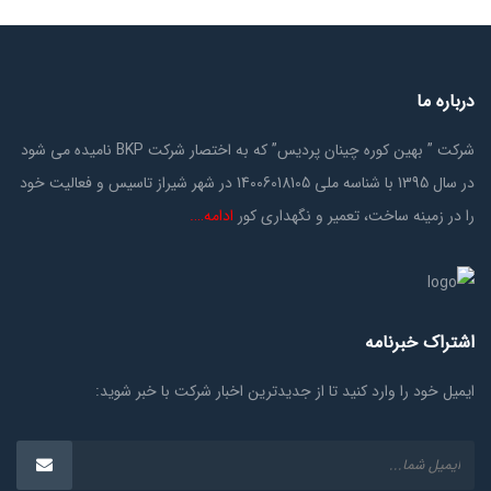
درباره ما
شرکت ” بهین کوره چینان پردیس” که به اختصار شرکت BKP نامیده می شود
در سال 1395 با شناسه ملی 14006018105 در شهر شیراز تاسیس و فعالیت خود
را در زمینه ساخت، تعمیر و نگهداری کور
ادامه….
اشتراک خبرنامه
ایمیل خود را وارد کنید تا از جدیدترین اخبار شرکت با خبر شوید: